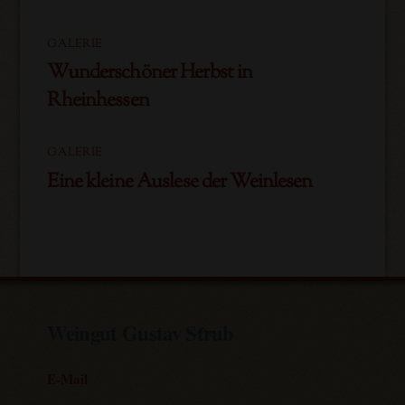
GALERIE
Wunderschöner Herbst in
Rheinhessen
GALERIE
Eine kleine Auslese der Weinlesen
Back
Weingut Gustav Strub
To
Top
E-Mail