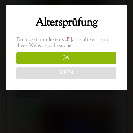
Altersprüfung
Du musst mindestens
18
Jahre alt sein, um
diese Website zu besuchen.
JA
NEIN
Winzerfest