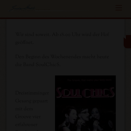
Skip
Me
to
content
Wir sind soweit. Ab 18.00 Uhr wird der Hof
geöffnet.
Den Beginn des Wochenendes macht heute
die Band SoulChicS.
Dreistimminger
Gesang gepaart
mit dem
Groove vier
erfahrener