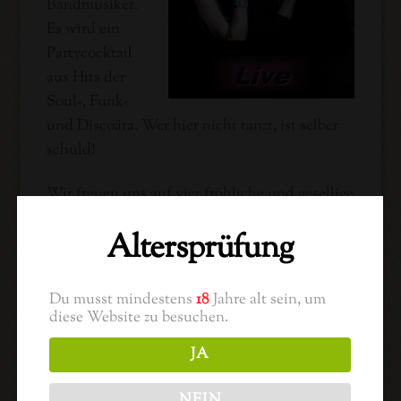
Bandmusiker.
Es wird ein
Partycocktail
aus Hits der
Soul-, Funk-
und Discoära. Wer hier nicht tanzt, ist selber
schuld!
Wir freuen uns auf vier fröhliche und gesellige
Tage im Zeichen des Weins und der Musik!
Altersprüfung
Winzerfest 2013
Nächster Beitrag
Du musst mindestens
18
Jahre alt sein, um
diese Website zu besuchen.
JA
Related Posts
NEIN