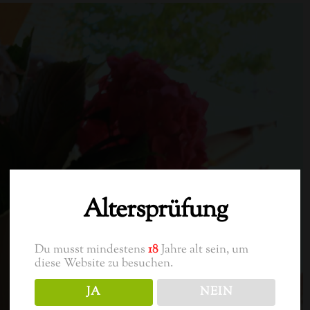
Altersprüfung
Techn. 
Du musst mindestens
18
Jahre alt sein, um
diese Website zu besuchen.
JA
NEIN