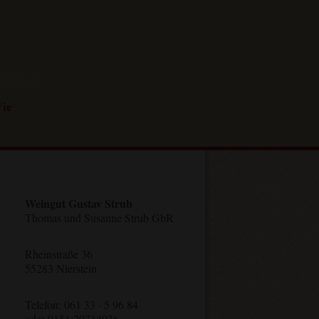
ie
Weingut Gustav Strub
Thomas und Susanne Strub GbR
Rheinstraße 36
55283 Nierstein
Telefon: 061 33 · 5 96 84
oder 0151 29714936