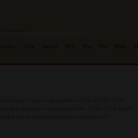
tuelles
Wein
Galerie
Wir
Was
Wo
Wann
W
ämmerschoppen’ so gut angenommen wurde und die tollen
ona-Auflagen super mitgetragen haben. Vielen Dank dafür!
, werden wir im September wieder mittwochs und