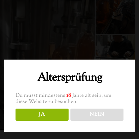
Altersprüfung
Du musst mindestens
18
Jahre alt sein, um
diese Website zu besuchen.
Techn. 
JA
NEIN