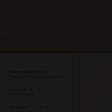
ie
Weingut Gustav Strub
Thomas und Susanne Strub GbR
Rheinstraße 36
55283 Nierstein
Telefon: 061 33 · 5 96 84
oder 0151 29714936