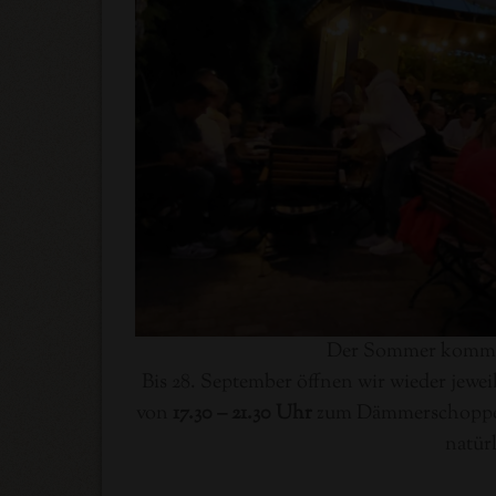
Der Sommer kommt 
Bis 28. September öffnen wir wieder jeweil
von
17.30 – 21.30 Uhr
zum Dämmerschoppen H
natür