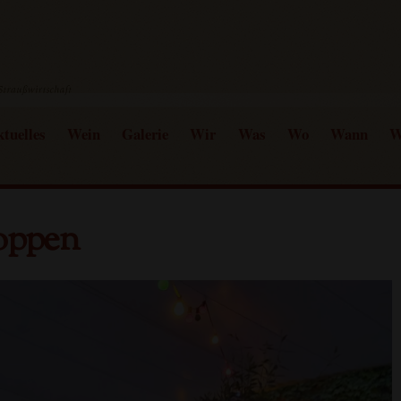
tuelles
Wein
Galerie
Wir
Was
Wo
Wann
W
oppen