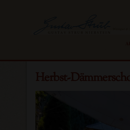
Skip
to
content
Ak
Herbst-Dämmersch