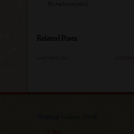
Warschonschön!
Related Posts
ANKÜNDIGUNG
ANKÜND
Weingut Gustav Strub
E-Mail