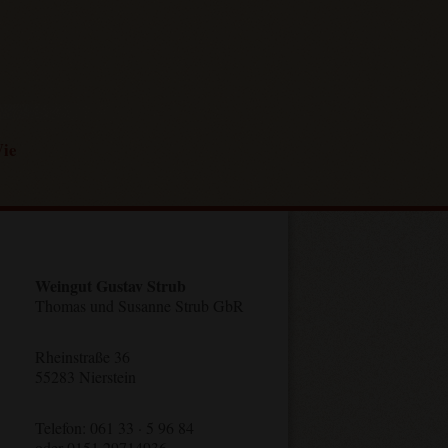
ie
Weingut Gustav Strub
Thomas und Susanne Strub GbR
Rheinstraße 36
55283 Nierstein
Telefon: 061 33 · 5 96 84
oder 0151 29714936