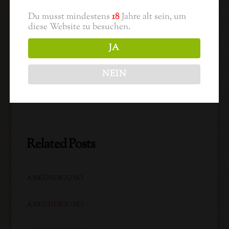
Du musst mindestens
18
Jahre alt sein, um
diese Website zu besuchen.
JA
NEIN
Der neue Jahrgang
Die Vorfreude steigt
Related Posts
ANKÜNDIGUNG
ANKÜNDIGUNG