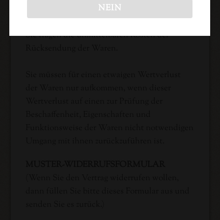
NEIN
der Frist von vierzehn Tagen absenden.
Sie tragen die unmittelbaren Kosten der
Rücksendung der Waren.
Sie müssen für einen etwaigen Wertverlust
der Waren nur aufkommen, wenn dieser
Wertverlust auf einen zur Prüfung der
Beschaffenheit, Eigenschaften und
Funktionsweise der Waren nicht notwendigen
Umgang mit ihnen zurückzuführen ist.
MUSTER-WIDERRUFSFORMULAR
(Wenn Sie den Vertrag widerrufen wollen,
dann füllen Sie bitte dieses Formular aus und
senden Sie es zurück.)