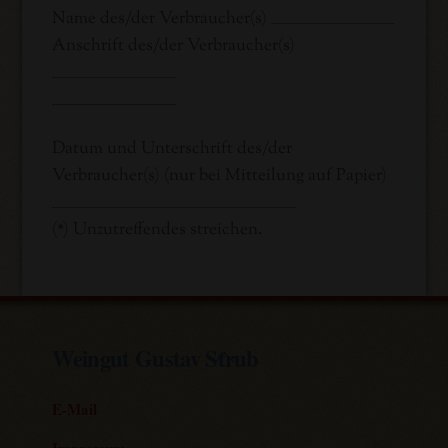
Name des/der Verbraucher(s) _______________________________
Anschrift des/der Verbraucher(s)
_______________________________
_______________________________
Datum und Unterschrift des/der
Verbraucher(s) (nur bei Mitteilung auf Papier)
_____________________________________________________________
(*) Unzutreffendes streichen.
Back
Weingut Gustav Strub
To
Top
E-Mail
Impressum