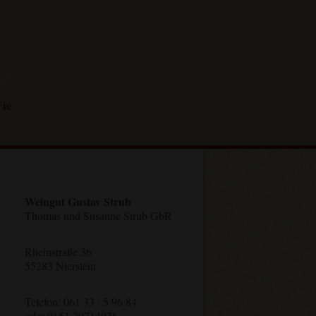
ie
Weingut Gustav Strub
Thomas und Susanne Strub GbR
Rheinstraße 36
55283 Nierstein
Telefon: 061 33 · 5 96 84
oder 0151 29714936