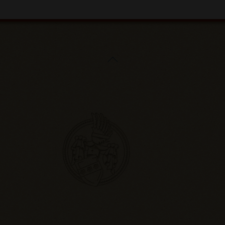
Back
To
Top