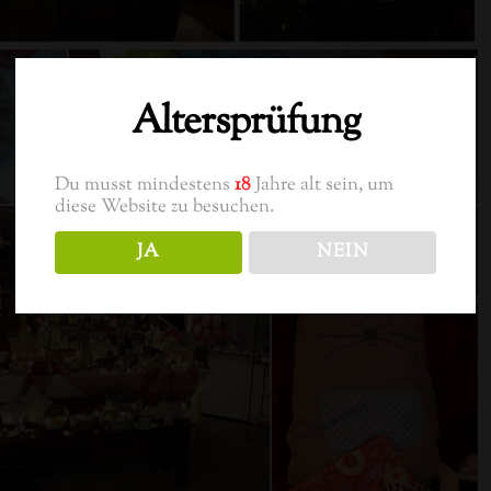
Altersprüfung
Du musst mindestens
18
Jahre alt sein, um
diese Website zu besuchen.
JA
NEIN