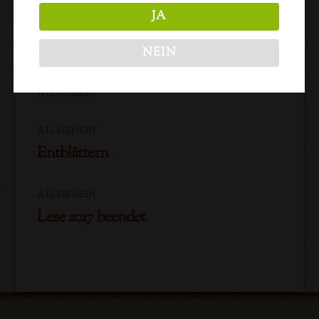
JA
Related Posts
NEIN
ALLGEMEIN
ALLGEMEIN
Entblättern
ALLGEMEIN
Lese 2017 beendet