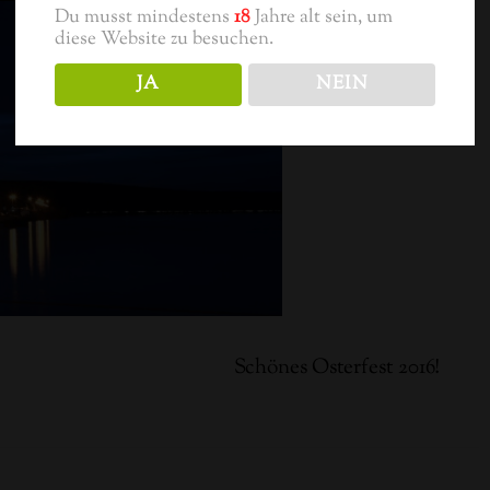
Du musst mindestens
18
Jahre alt sein, um
diese Website zu besuchen.
JA
NEIN
Schönes Osterfest 2016!