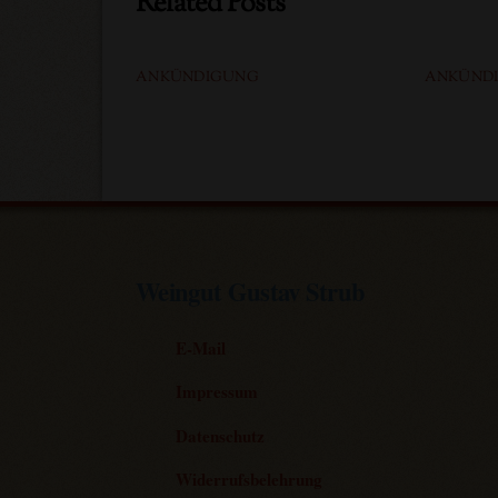
Related Posts
ANKÜNDIGUNG
ANKÜND
Weingut Gustav Strub
E-Mail
Impressum
Datenschutz
Widerrufsbelehrung