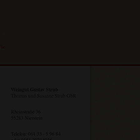
ie
Weingut Gustav Strub
Thomas und Susanne Strub GbR
Rheinstraße 36
55283 Nierstein
Telefon: 061 33 · 5 96 84
oder 0151 29714936