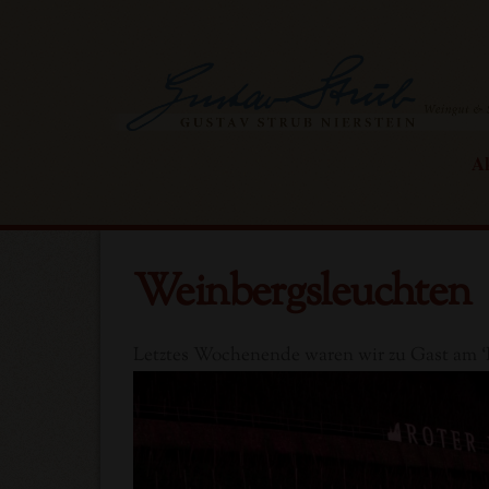
Skip
to
content
Ak
Weinbergsleuchten
Letztes Wochenende waren wir zu Gast am ‘