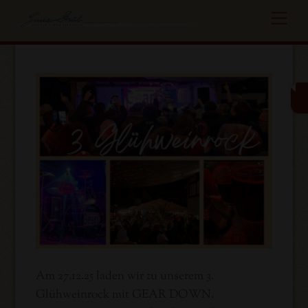
Skip
Me
to
content
Am 27.12.25 laden wir zu unserem 3.
Glühweinrock mit GEAR DOWN.