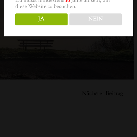
Du musst mindestens
18
Jahre alt sein, um
diese Website zu besuchen.
JA
NEIN
Nächster Beitrag