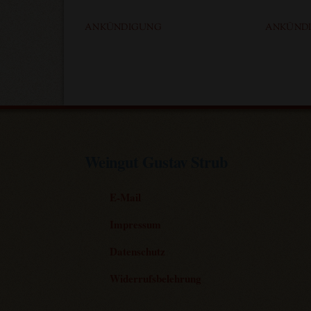
ANKÜNDIGUNG
ANKÜND
Weingut Gustav Strub
E-Mail
Impressum
Datenschutz
Widerrufsbelehrung