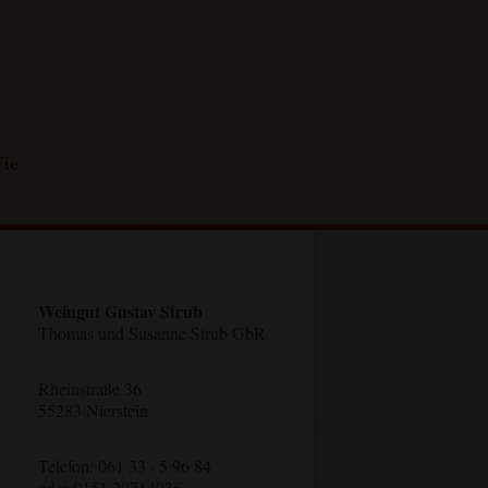
ie
Weingut Gustav Strub
Thomas und Susanne Strub GbR
Rheinstraße 36
55283 Nierstein
Telefon: 061 33 · 5 96 84
oder 0151 29714936