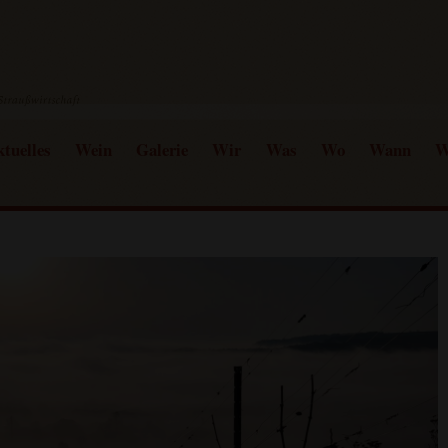
tuelles
Wein
Galerie
Wir
Was
Wo
Wann
W