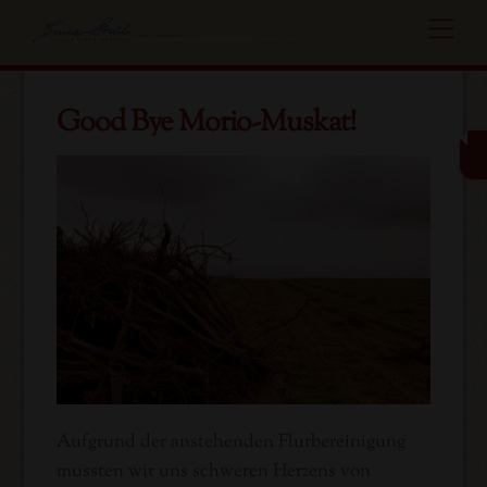
Skip
Me
to
content
Good Bye Morio-Muskat!
Aufgrund der anstehenden Flurbereinigung
mussten wir uns schweren Herzens von