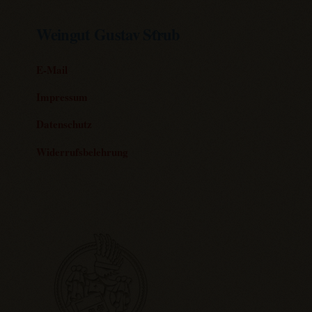
Back
Weingut Gustav Strub
To
Top
E-Mail
Impressum
Datenschutz
Widerrufsbelehrung